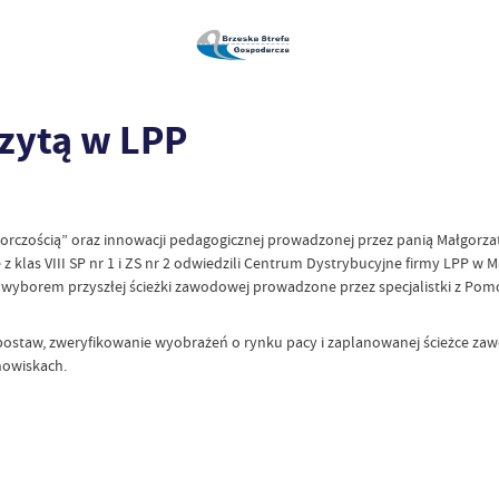
izytą w LPP
orczością” oraz innowacji pedagogicznej prowadzonej przez panią Małgorzat
 klas VIII SP nr 1 i ZS nr 2 odwiedzili Centrum Dystrybucyjne firmy LPP w 
yborem przyszłej ścieżki zawodowej prowadzone przez specjalistki z Pomor
ostaw, zweryfikowanie wyobrażeń o rynku pacy i zaplanowanej ścieżce z
nowiskach.